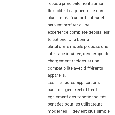
repose principalement sur sa
flexibilité. Les joueurs ne sont
plus limités à un ordinateur et
peuvent profiter d’une
expérience complète depuis leur
téléphone. Une bonne
plateforme mobile propose une
interface intuitive, des temps de
chargement rapides et une
compatibilité avec différents
appareils.
Les meilleures applications
casino argent réel offrent
également des fonctionnalités
pensées pour les utilisateurs
modernes. Il devient plus simple