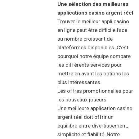
Une sélection des meilleures
applications casino argent réel
Trouver le meilleur appli casino
en ligne peut être difficile face
au nombre croissant de
plateformes disponibles. C’est
pourquoi notre équipe compare
les différents services pour
mettre en avant les options les
plus intéressantes.
Les offres promotionnelles pour
les nouveaux joueurs
Une meilleure application casino
argent réel doit offrir un
équilibre entre divertissement,
simplicité et fiabilité. Notre