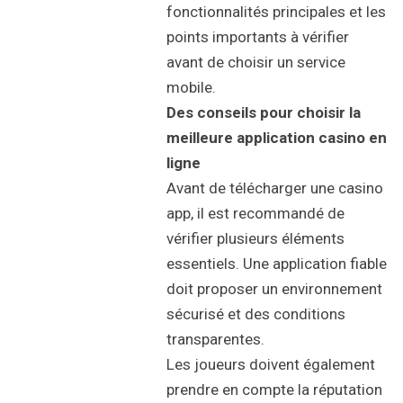
fonctionnalités principales et les
points importants à vérifier
avant de choisir un service
mobile.
Des conseils pour choisir la
meilleure application casino en
ligne
Avant de télécharger une casino
app, il est recommandé de
vérifier plusieurs éléments
essentiels. Une application fiable
doit proposer un environnement
sécurisé et des conditions
transparentes.
Les joueurs doivent également
prendre en compte la réputation