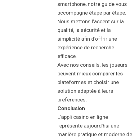
smartphone, notre guide vous
accompagne étape par étape.
Nous mettons l’accent sur la
qualité, la sécurité et la
simplicité afin d’offrir une
expérience de recherche
efficace.
Avec nos conseils, les joueurs
peuvent mieux comparer les
plateformes et choisir une
solution adaptée à leurs
préférences.
Conclusion
L’appli casino en ligne
représente aujourd’hui une
manière pratique et moderne de