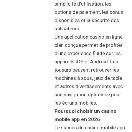
simplicité d’utilisation, les
options de paiement, les bonus
disponibles et la sécurité des
utilisateurs.
Une application casino en ligne
bien conçue permet de profiter
d’une expérience fluide sur les
appareils iOS et Android. Les
joueurs peuvent retrouver les
machines à sous, jeux de table
et autres divertissements avec
une navigation optimisée pour
les écrans mobiles.
Pourquoi choisir un casino
mobile app en 2026
Le succès du casino mobile app